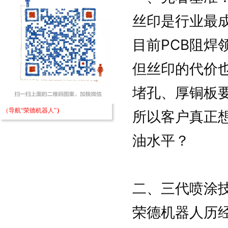
丝印是行业最成
目前PCB阻焊
但丝印的代价也
堵孔、厚铜板
（导航“荣德机器人”
）
所以客户真正
油水平？
二、三代喷涂
荣德机器人历