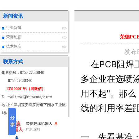
新闻资讯
行业新闻
荣德PC
荣德动态
技术标准
发布时
联系方式
在PCB阻
销售热线：0755-27058848
多企业在选喷
0755-27058348
13510090193（同微信）
用不起"。那
E－mail：mail@chinarongde.com
地 址：深圳宝安燕罗街道下围水工业区
线的利用率差
1栋
一、先看基准