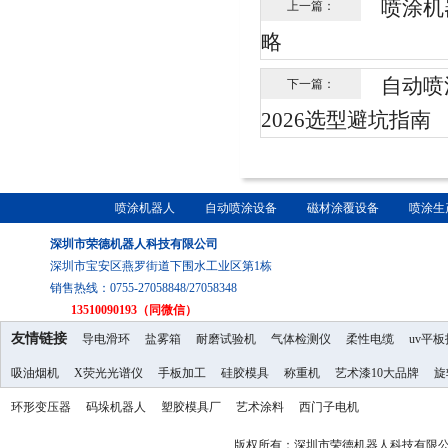
喷涂机
上一篇：
略
自动喷
下一篇：
2026选型避坑指南
喷涂机器人
自动喷涂设备
磁材涂覆设备
喷涂生
深圳市荣德机器人科技有限公司
深圳市宝安区燕罗街道下围水工业区第1栋
销售热线：0755-27058848/27058348
13510090193（同微信）
友情链接
导电滑环
盐雾箱
耐磨试验机
气体检测仪
柔性电缆
uv平
吸油烟机
X荧光光谱仪
手板加工
硅胶模具
称重机
艺术漆10大品牌
旋
环形变压器
码垛机器人
塑胶模具厂
艺术涂料
西门子电机
版权所有：深圳市荣德机器人科技有限公司 Copy