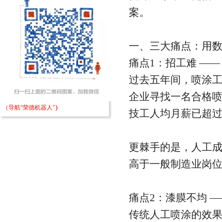
案。
一、三大痛点：用
痛点1：招工难 ——
过去五年间，喷涂工的
企业寻找一名合格
（导航“荣德机器人”
）
技工人均月薪已超过
更棘手的是，人工成
高于一般制造业岗
痛点2：漆膜不均 —
传统人工喷涂的效