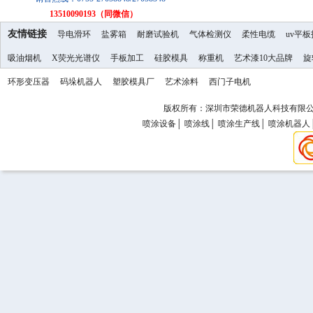
13510090193（同微信）
友情链接
导电滑环
盐雾箱
耐磨试验机
气体检测仪
柔性电缆
uv平
吸油烟机
X荧光光谱仪
手板加工
硅胶模具
称重机
艺术漆10大品牌
旋
环形变压器
码垛机器人
塑胶模具厂
艺术涂料
西门子电机
版权所有：深圳市荣德机器人科技有限公司 Copy
喷涂设备
│
喷涂线
│
喷涂生产线
│
喷涂机器人