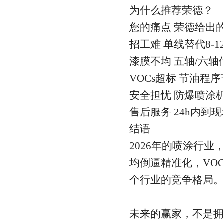
为什么推荐荣德？
您的痛点 荣德给出
招工难 单线替代8-
漆膜不均 五轴/六轴伺
VOCs超标 节油程
安全担忧 防爆喷涂
售后服务 24h内
结语
2026年的喷涂行
均倒逼精准化，VO
个行业的竞争格局
未来的赢家，不是