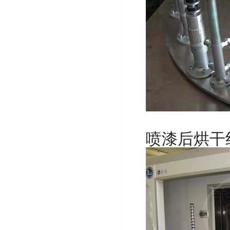
喷漆后烘干