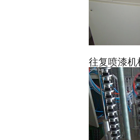
往复喷漆机