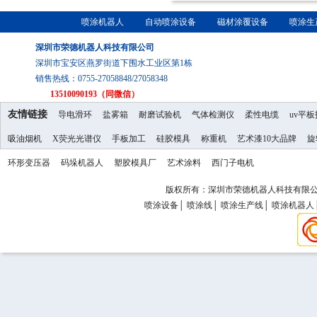
喷涂机器人
自动喷涂设备
磁材涂覆设备
喷涂生
深圳市荣德机器人科技有限公司
深圳市宝安区燕罗街道下围水工业区第1栋
销售热线：0755-27058848/27058348
13510090193（同微信）
友情链接
导电滑环
盐雾箱
耐磨试验机
气体检测仪
柔性电缆
uv平
吸油烟机
X荧光光谱仪
手板加工
硅胶模具
称重机
艺术漆10大品牌
旋
环形变压器
码垛机器人
塑胶模具厂
艺术涂料
西门子电机
版权所有：深圳市荣德机器人科技有限公司 Copy
喷涂设备
│
喷涂线
│
喷涂生产线
│
喷涂机器人