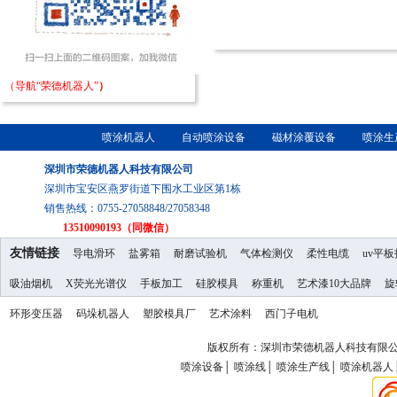
（导航“荣德机器人”
）
喷涂机器人
自动喷涂设备
磁材涂覆设备
喷涂生
深圳市荣德机器人科技有限公司
深圳市宝安区燕罗街道下围水工业区第1栋
销售热线：0755-27058848/27058348
13510090193（同微信）
友情链接
导电滑环
盐雾箱
耐磨试验机
气体检测仪
柔性电缆
uv平
吸油烟机
X荧光光谱仪
手板加工
硅胶模具
称重机
艺术漆10大品牌
旋
环形变压器
码垛机器人
塑胶模具厂
艺术涂料
西门子电机
版权所有：深圳市荣德机器人科技有限公司 Copy
喷涂设备
│
喷涂线
│
喷涂生产线
│
喷涂机器人