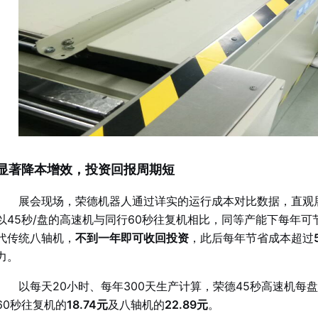
显著降本增效，投资回报周期短
展会现场，荣德机器人通过详实的运行成本对比数据，直观
以45秒/盘的高速机与同行60秒往复机相比，同等产能下每年可
代传统八轴机，
不到一年即可收回投资
，此后每年节省成本超过
力。
以每天20小时、每年300天生产计算，荣德45秒高速机每
60秒往复机的
18.74元
及八轴机的
22.89元
。