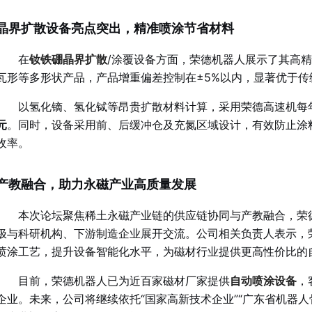
晶界扩散设备亮点突出，精准喷涂节省材料
在
钕铁硼晶界扩散
/涂覆设备方面，荣德机器人展示了其高
瓦形等多形状产品，产品增重偏差控制在±5%以内，显著优于传统
以氢化镝、氢化铽等昂贵扩散材料计算，采用荣德高速机每
元
。同时，设备采用前、后缓冲仓及充氮区域设计，有效防止涂
收率。
产教融合，助力永磁产业高质量发展
本次论坛聚焦稀土永磁产业链的供应链协同与产教融合，荣
极与科研机构、下游制造企业展开交流。公司相关负责人表示，
喷涂工艺，提升设备智能化水平，为磁材行业提供更高性价比的
目前，荣德机器人已为近百家磁材厂家提供
自动喷涂设备
，
企业。未来，公司将继续依托“国家高新技术企业”“广东省机器人